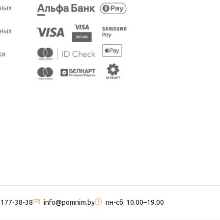
ьных
ьных
ки
 177-38-38
info@pomnim.by
пн-сб: 10.00–19.00