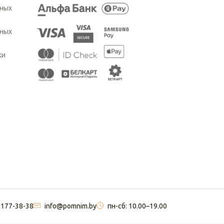
ьных
ьных
ки
 177-38-38
info@pomnim.by
пн-сб: 10.00–19.00