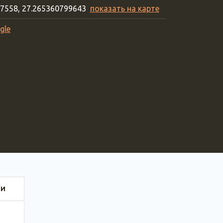
17558, 27.265360799643
показать на карте
gle
ИИ