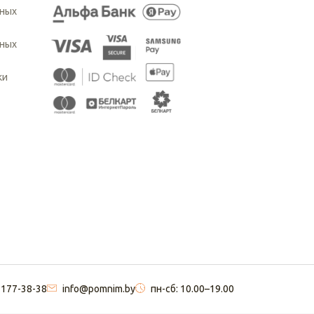
ьных
ьных
ки
 177-38-38
info@pomnim.by
пн-сб: 10.00–19.00