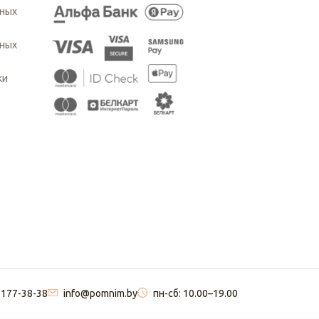
ьных
ьных
ки
 177-38-38
info@pomnim.by
пн-сб: 10.00–19.00