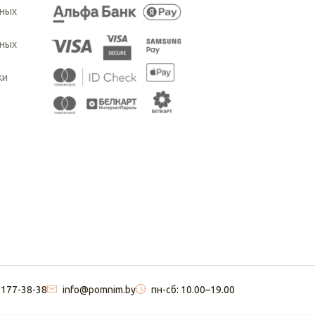
ьных
ьных
ки
 177-38-38
info@pomnim.by
пн-сб: 10.00–19.00