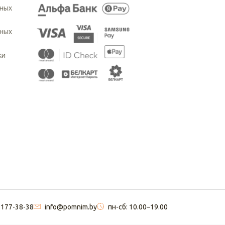
ьных
ьных
ки
 177-38-38
info@pomnim.by
пн-сб: 10.00–19.00