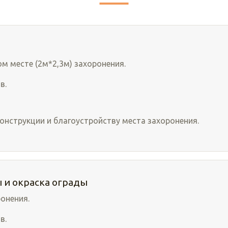
м месте (2м*2,3м) захоронения.
в.
онструкции и благоустройству места захоронения.
 и окраска ограды
онения.
в.