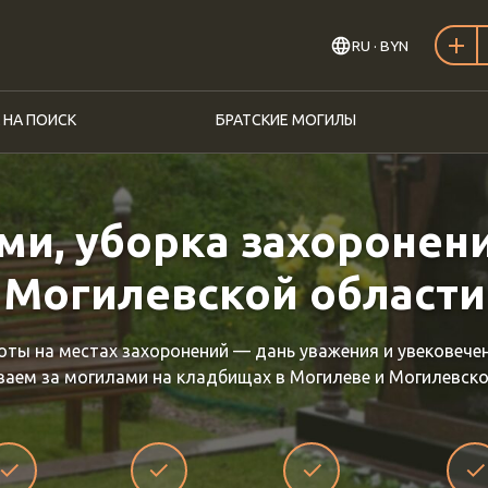
RU
· BYN
 НА ПОИСК
БРАТСКИЕ МОГИЛЫ
ми, уборка захоронен
Могилевской области
ты на местах захоронений — дань уважения и увековечен
аем за могилами на кладбищах в Могилеве и Могилевско
✓
✓
✓
✓