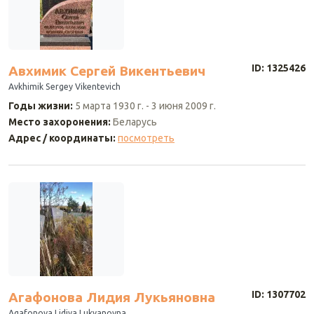
ID: 1325426
Авхимик Сергей Викентьевич
Avkhimik Sergey Vikentevich
Годы жизни
:
5 марта 1930 г.
-
3 июня 2009 г.
Место захоронения
:
Беларусь
Адрес / координаты
:
посмотреть
ID: 1307702
Агафонова Лидия Лукьяновна
Agafonova Lidiya Lukyanovna