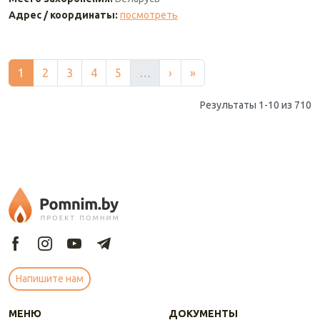
Адрес / координаты
:
посмотреть
Текущая страница
Страница
Страница
Страница
Страница
Следующая страница
Последняя страница
1
2
3
4
5
…
›
»
More pages
Результаты 1-10 из 710
Напишите нам
МЕНЮ
ДОКУМЕНТЫ