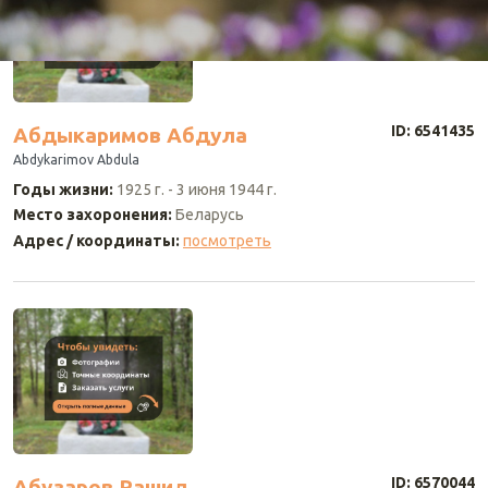
ID: 6541435
Абдыкаримов Абдула
Abdykarimov Abdula
Годы жизни
:
1925 г.
-
3 июня 1944 г.
Место захоронения
:
Беларусь
Адрес / координаты
:
посмотреть
ID: 6570044
Абузаров Рашид