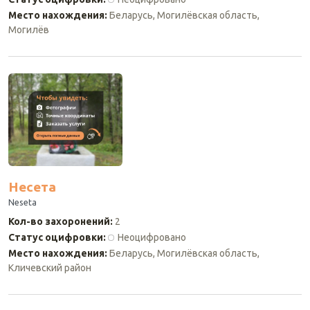
Место нахождения
:
Беларусь, Могилёвская область,
Могилёв
Несета
Neseta
Кол-во захоронений
:
2
Статус оцифровки
:
Неоцифровано
Место нахождения
:
Беларусь, Могилёвская область,
Кличевский район