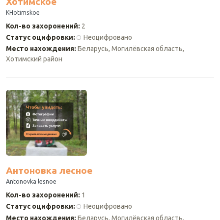
Хотимское
KHotimskoe
Кол-во захоронений
:
2
Статус оцифровки
:
Неоцифровано
Место нахождения
:
Беларусь, Могилёвская область,
Хотимский район
Антоновка лесное
Antonovka lesnoe
Кол-во захоронений
:
1
Статус оцифровки
:
Неоцифровано
Место нахождения
:
Беларусь, Могилёвская область,