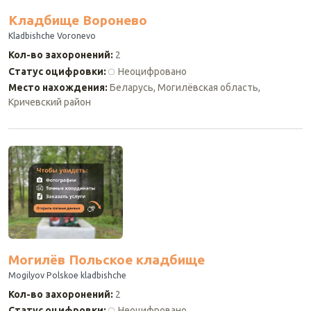
Кладбище Воронево
Kladbishche Voronevo
Кол-во захоронений
:
2
Статус оцифровки
:
Неоцифровано
Место нахождения
:
Беларусь, Могилёвская область,
Кричевский район
Могилёв Польское кладбище
Mogilyov Polskoe kladbishche
Кол-во захоронений
:
2
Статус оцифровки
:
Неоцифровано